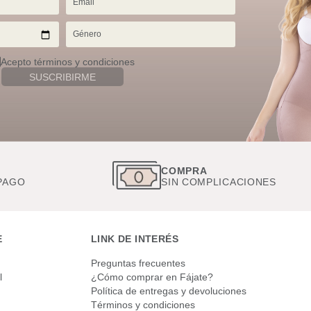
Acepto términos y condiciones
SUSCRIBIRME
COMPRA
COMPRAS
SIN COMPLICACIONES
SEGURAS
E
LINK DE INTERÉS
Preguntas frecuentes
l
¿Cómo comprar en Fájate?
Política de entregas y devoluciones
Términos y condiciones