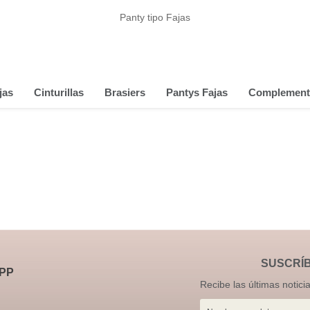
Panty tipo Fajas
jas
Cinturillas
Brasiers
Pantys Fajas
Complement
SUSCRÍ
PP
Recibe las últimas notici