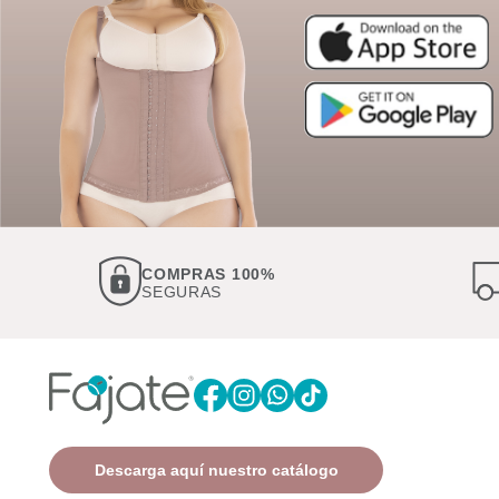
AS 100%
ENVÍOS A NIVEL
AS
NACIONAL
Descarga aquí nuestro catálogo