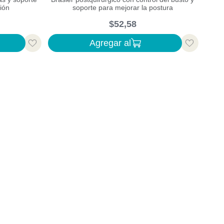
ión
soporte para mejorar la postura
$
52
,
58
Agregar al