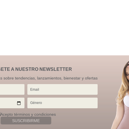
BETE A NUESTRO NEWSLETTER
as sobre tendencias, lanzamientos, bienestar y ofertas
Acepto términos y condiciones
SUSCRIBIRME