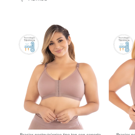
Brasier postquirúrgico tipo top con soporte
Brasier p