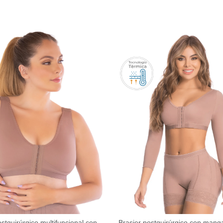
ostquirúrgico multifuncional con
Brasier postquirúrgico con mang