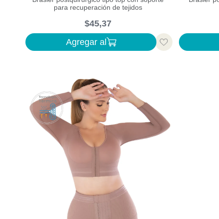
para recuperación de tejidos
$
45
,
37
Agregar al