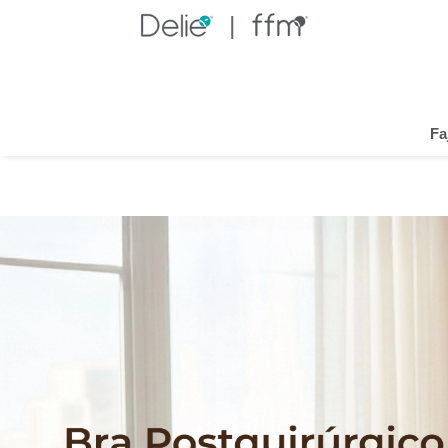
Panty tipo Fajas
DEPARTAMENTO
Fa
Mujer
MARCA
Fájate
MATERIAL
powernet
spandex
MECANISMOS DE AJUSTE
Broche
Cierre
NIVEL DE CONTROL
Alto
Medio