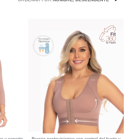
as y soporte
Brasier postquirúrgico con control del busto y