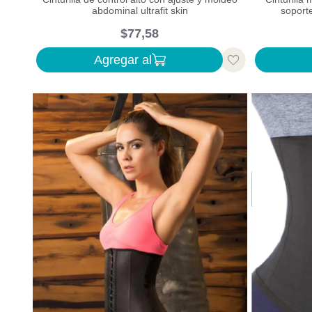
abdominal ultrafit skin
soporte
$
77
,
58
Agregar al