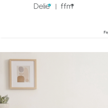
Panty tipo Fajas
DEPARTAMENTO
Fa
Mujer
MARCA
Fájate
MATERIAL
powernet
spandex
Latex
Lycra control
MECANISMOS DE AJUSTE
Broche
NIVEL DE CONTROL
Alto