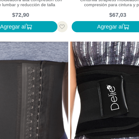
 lumbar y reducción de talla
compresión para cintura y 
$
72
,
90
$
67
,
03
Agregar al
Agregar al