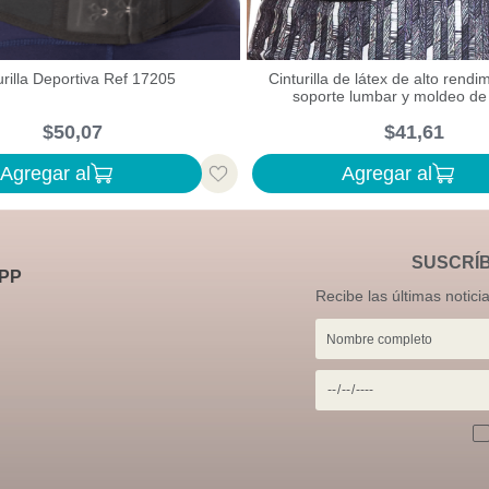
urilla Deportiva Ref 17205
Cinturilla de látex de alto rendi
soporte lumbar y moldeo de 
$
50
,
07
$
41
,
61
Agregar al
Agregar al
SUSCRÍ
PP
Recibe las últimas notici