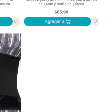
postura
de ajuste y realce de glúteos
$
65
,
98
Agregar al