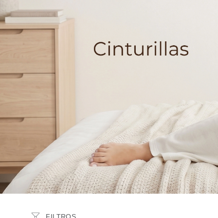
Medio
ZONA DE MOLDEO
Abdominal
Espalda
RANGOS DE PRECIO
$41,00
–
$78,00