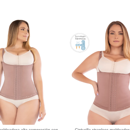
 moldeadora alta compresión con
Cinturilla strapless moldeador