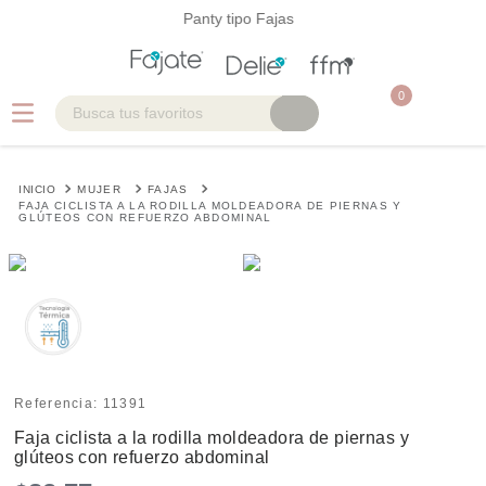
Panty tipo Fajas
0
Busca tus favoritos
TÉRMINOS MÁS BUSCADOS
MUJER
FAJAS
1
.
fajas
FAJA CICLISTA A LA RODILLA MOLDEADORA DE PIERNAS Y
GLÚTEOS CON REFUERZO ABDOMINAL
2
.
postquirúrgica
3
.
cinturilla
4
.
postparto
5
.
hombre
Referencia
:
11391
Faja ciclista a la rodilla moldeadora de piernas y
glúteos con refuerzo abdominal