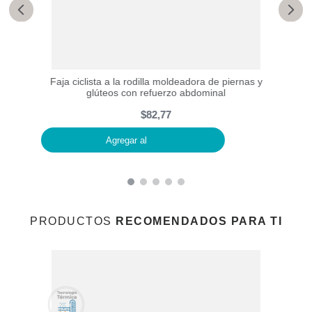
usto y
Faja ciclista a la rodilla moldeadora de piernas y
Faja 
glúteos con refuerzo abdominal
$
82
,
77
Agregar al
PRODUCTOS
RECOMENDADOS PARA TI
Faja 