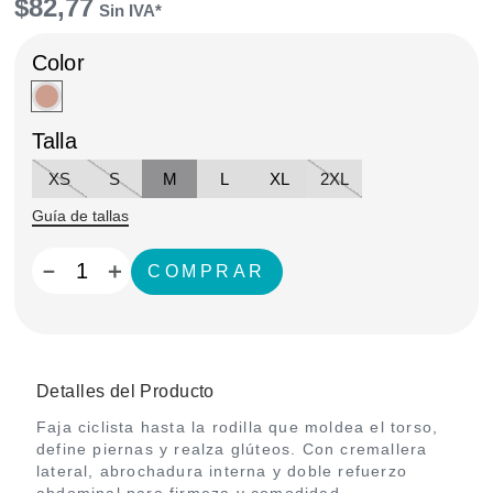
$
82
,
77
Talla
XS
S
M
L
XL
2XL
Guía de tallas
－
＋
Detalles del Producto
Faja ciclista hasta la rodilla que moldea el torso,
define piernas y realza glúteos. Con cremallera
lateral, abrochadura interna y doble refuerzo