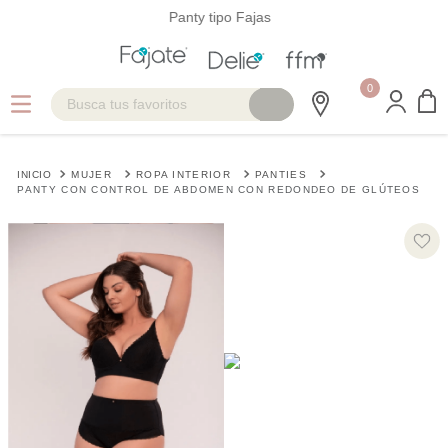
Panty tipo Fajas
0
Busca tus favoritos
TÉRMINOS MÁS BUSCADOS
MUJER
ROPA INTERIOR
PANTIES
1
.
fajas
PANTY CON CONTROL DE ABDOMEN CON REDONDEO DE GLÚTEOS
2
.
postquirúrgica
3
.
cinturilla
4
.
postparto
5
.
hombre