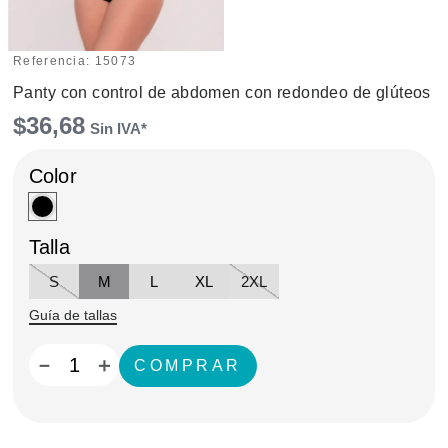
Referencia
:
15073
Panty con control de abdomen con redondeo de glúteos
$
36
,
68
Talla
S
M
L
XL
2XL
Guía de tallas
－
＋