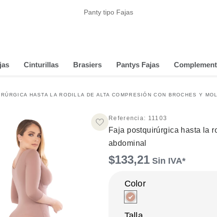
Panty tipo Fajas
jas
Cinturillas
Brasiers
Pantys Fajas
Complement
IRÚRGICA HASTA LA RODILLA DE ALTA COMPRESIÓN CON BROCHES Y MO
Referencia
:
11103
Faja postquirúrgica hasta la 
abdominal
$
133
,
21
Talla