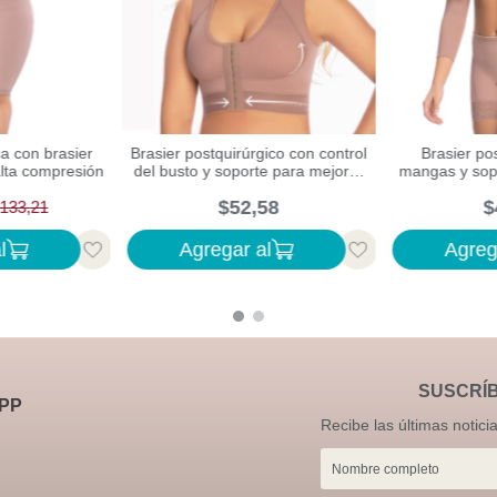
ca con brasier
Brasier postquirúrgico con control
Brasier po
 alta compresión
del busto y soporte para mejorar
mangas y sop
la postura
rec
$
52
,
58
$
133
,
21
l
Agregar al
Agreg
SUSCRÍ
PP
Recibe las últimas notici