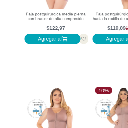
rodilla con
Faja postquirúrgica media pierna
Faja postquirúrgi
e alta
con brasier de alta compresión
hasta la rodilla de
$
122
,
97
$
119
,
89
$
Agregar al
Agregar a
10%