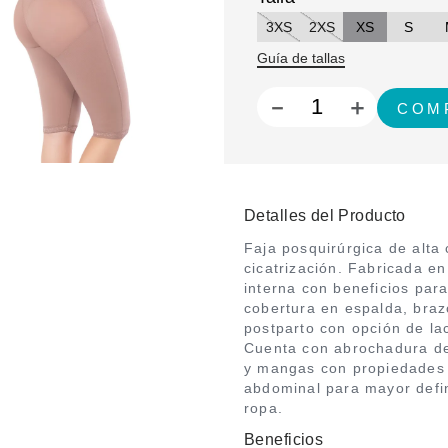
3XS
2XS
XS
S
Guía de tallas
－
＋
Detalles del Producto
Faja posquirúrgica de alta
cicatrización. Fabricada en
interna con beneficios para 
cobertura en espalda, braz
postparto con opción de la
Cuenta con abrochadura de
y mangas con propiedades V
abdominal para mayor defin
ropa.
Beneficios