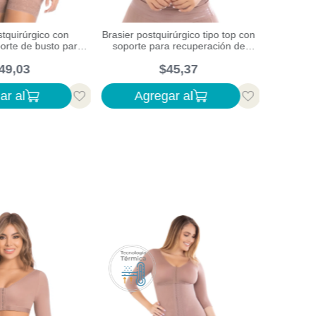
stquirúrgico con
Brasier postquirúrgico tipo top con
Faja postq
orte de busto para
soporte para recuperación de
de alta c
uperación
tejidos
m
49
,
03
$
45
,
37
ar al
Agregar al
Ag