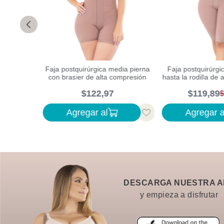
rodilla con
Faja postquirúrgica media pierna
Faja postquirúrgi
e alta
con brasier de alta compresión
hasta la rodilla de
$
122
,
97
$
119
,
89
$
Agregar al
Agregar a
DESCARGA NUESTRA A
y empieza a disfrutar