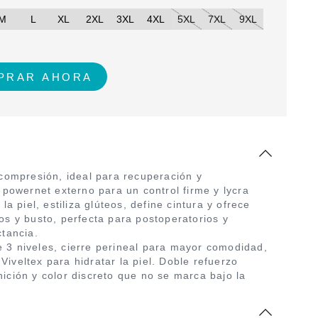
M
L
XL
2XL
3XL
4XL
5XL
7XL
9XL
 compresión, ideal para recuperación y
 powernet externo para un control firme y lycra
la piel, estiliza glúteos, define cintura y ofrece
os y busto, perfecta para postoperatorios y
ctancia.
 3 niveles, cierre perineal para mayor comodidad,
iveltex para hidratar la piel. Doble refuerzo
ición y color discreto que no se marca bajo la