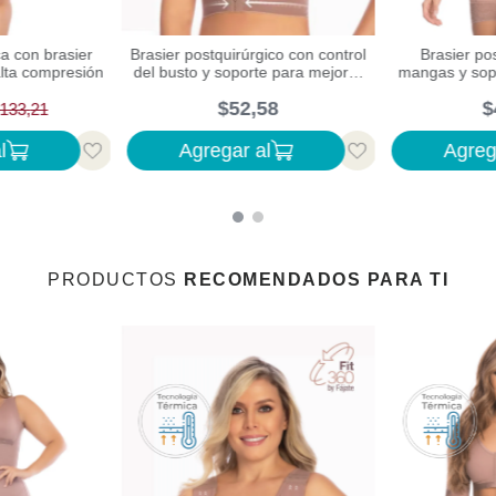
ca con brasier
Brasier postquirúrgico con control
Brasier po
 alta compresión
del busto y soporte para mejorar
mangas y sop
la postura
rec
$
52
,
58
$
133
,
21
l
Agregar al
Agreg
PRODUCTOS
RECOMENDADOS PARA TI