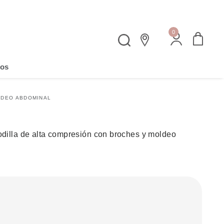
Fajas postquirurgicas
0
os
LDEO ABDOMINAL
rodilla de alta compresión con broches y moldeo