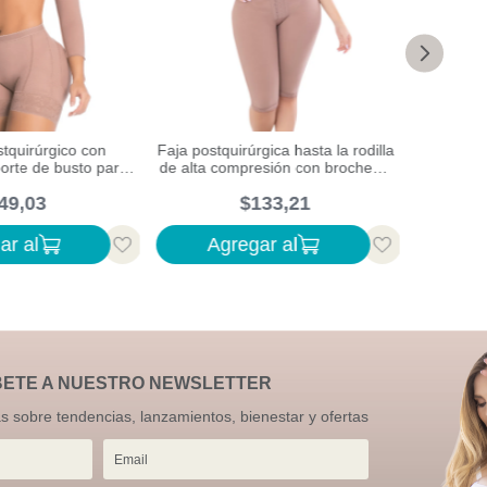
stquirúrgico con
Faja postquirúrgica hasta la rodilla
Faja p
orte de busto para
de alta compresión con broches y
compres
uperación
moldeo abdominal
49
,
03
$
133
,
21
ar al
Agregar al
Ag
BETE A NUESTRO NEWSLETTER
as sobre tendencias, lanzamientos, bienestar y ofertas