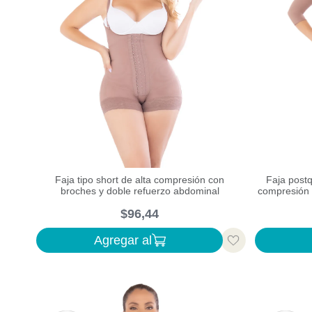
Piernas
Glúteos
RANGOS DE PRECIO
$92,00
–
$134,00
Faja tipo short de alta compresión con
Faja postq
broches y doble refuerzo abdominal
compresión 
$
96
,
44
Agregar al