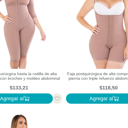
uirúrgica hasta la rodilla de alta
Faja postquirúrgica de alta comp
con broches y moldeo abdominal
pierna con triple refuerzo abdom
libre
$
133
,
21
$
118
,
50
Agregar al
Agregar al