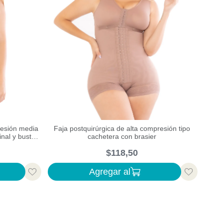
resión media
Faja postquirúrgica de alta compresión tipo
inal y busto
cachetera con brasier
$
118
,
50
Agregar al