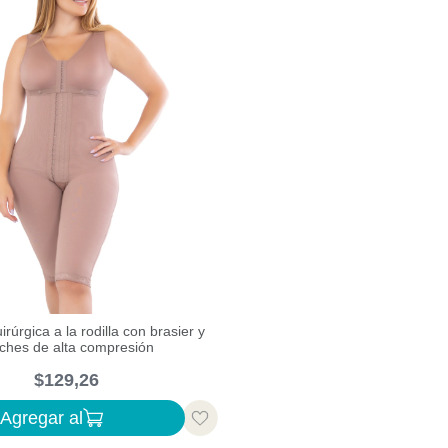
irúrgica a la rodilla con brasier y
ches de alta compresión
$
129
,
26
Agregar al