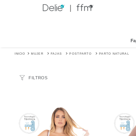
MARCA
Fa
Fájate
MATERIAL
MUJER
FAJAS
POSTPARTO
PARTO NATURAL
powernet
spandex
MECANISMOS DE AJUSTE
Broche
NIVEL DE CONTROL
Alto
ZONA DE MOLDEO
Abdominal
Brazos
Busto