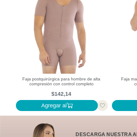
Abdominal
RANGOS DE PRECIO
$133,00
–
$143,00
Faja postquirúrgica para hombre de alta
Faja mas
compresión con control completo
c
$
142
,
14
Agregar al
DESCARGA NUESTRA A