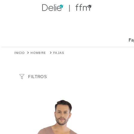
MARCA
Fa
Fájate
MATERIAL
HOMBRE
FAJAS
powernet
spandex
MECANISMOS DE AJUSTE
Cierre
NIVEL DE CONTROL
Alto
USOS RECOMENDADOS
Uso diario
ZONA DE MOLDEO