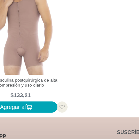
culina postquirúrgica de alta
ompresión y uso diario
$
133
,
21
Agregar al
SUSCRÍ
PP