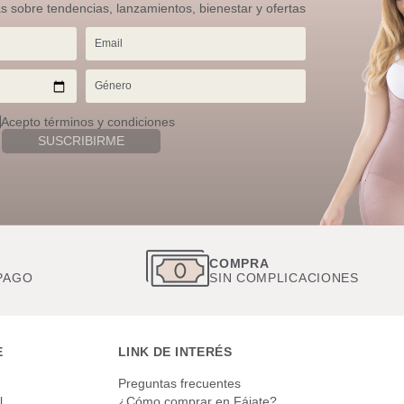
as sobre tendencias, lanzamientos, bienestar y ofertas
Acepto términos y condiciones
SUSCRIBIRME
S
COMPRA
PAGO
SIN COMPLICACIONES
E
LINK DE INTERÉS
Preguntas frecuentes
l
¿Cómo comprar en Fájate?